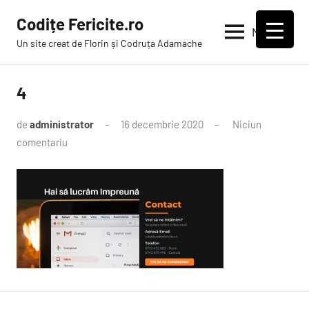
Sari
Codițe Fericite.ro
la
Meniu
Un site creat de Florin și Codruța Adamache
conținut
4
de
administrator
16 decembrie 2020
Niciun
comentariu