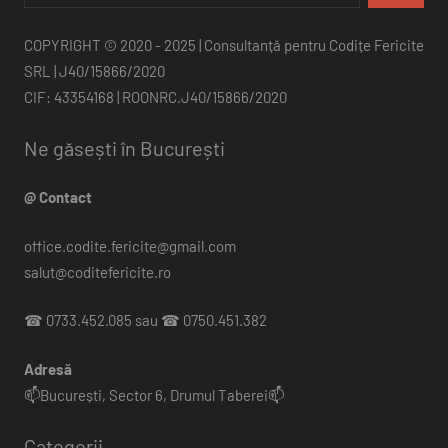
COPYRIGHT © 2020 - 2025 | Consultanță pentru Codițe Fericite
SRL | J40/15866/2020
CIF: 43354168 | ROONRC.J40/15866/2020
Ne găsești în București
@ Contact
office.codite.fericite@gmail.com
salut@coditefericite.ro
☎ 0733.452.085 sau ☎ 0750.451.382
Adresă
📫București, Sector 6, Drumul Taberei📫
Categorii