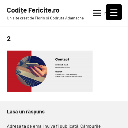
Sari
Codițe Fericite.ro
la
Meniu
Un site creat de Florin și Codruța Adamache
conținut
2
Lasă un răspuns
Adresa ta de email nu va fi publicată.
Câmpurile