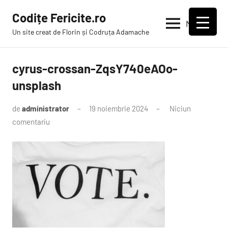
Sari
Codițe Fericite.ro
la
Meniu
Un site creat de Florin și Codruța Adamache
conținut
cyrus-crossan-ZqsY740eAOo-
unsplash
de
administrator
19 noiembrie 2024
Niciun
comentariu