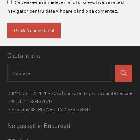
Salvează-mi numele, emailul și site-ul web în acest
navigator pentru data viitoare când o să comentez.
Caută în site
Caută
după:
Căutare
COPYRIGHT © 2020 - 2025 | Consultanță pentru Codițe Fericite
SRL | J40/15866/2020
CIF: 43354168 | ROONRC.J40/15866/2020
Ne găsești în București