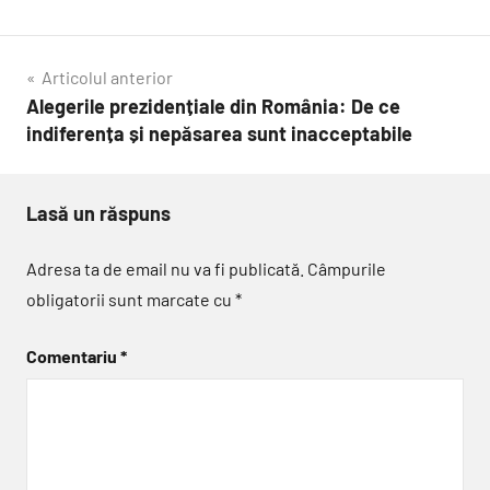
Navigare
Articolul anterior
Alegerile prezidențiale din România: De ce
în
indiferența și nepăsarea sunt inacceptabile
articole
Lasă un răspuns
Adresa ta de email nu va fi publicată.
Câmpurile
obligatorii sunt marcate cu
*
Comentariu
*