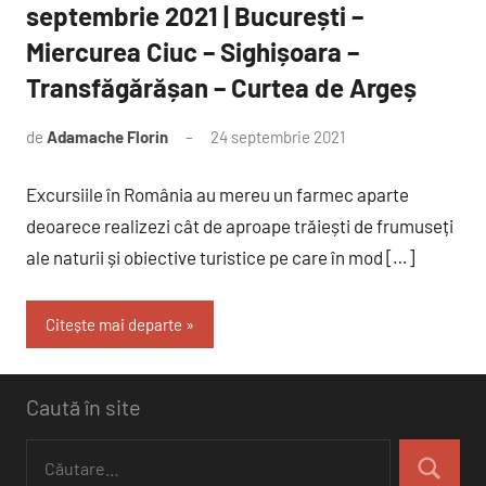
septembrie 2021 | București –
Miercurea Ciuc – Sighișoara –
Transfăgărășan – Curtea de Argeș
de
Adamache Florin
24 septembrie 2021
Niciun
comentariu
Excursiile în România au mereu un farmec aparte
deoarece realizezi cât de aproape trăiești de frumuseți
ale naturii și obiective turistice pe care în mod […]
Citește mai departe
Caută în site
Caută
după:
Căutare