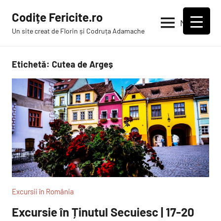
Sari
Codițe Fericite.ro
la
Meniu
Un site creat de Florin și Codruța Adamache
conținut
Etichetă:
Cutea de Argeș
Excursii în România
Excursie în Ținutul Secuiesc | 17-20