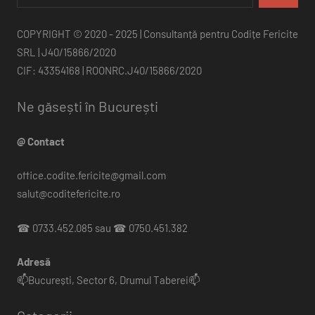
COPYRIGHT © 2020 - 2025 | Consultanță pentru Codițe Fericite
SRL | J40/15866/2020
CIF: 43354168 | ROONRC.J40/15866/2020
Ne găsești în București
@ Contact
office.codite.fericite@gmail.com
salut@coditefericite.ro
☎ 0733.452.085 sau ☎ 0750.451.382
Adresă
📫București, Sector 6, Drumul Taberei📫