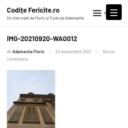
Sari
Codițe Fericite.ro
la
Meniu
Un site creat de Florin și Codruța Adamache
conținut
IMG-20210920-WA0012
de
Adamache Florin
24 septembrie 2021
Niciun
comentariu