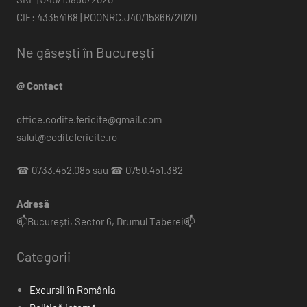
CIF: 43354168 | ROONRC.J40/15866/2020
Ne găsești în București
@ Contact
office.codite.fericite@gmail.com
salut@coditefericite.ro
☎ 0733.452.085 sau ☎ 0750.451.382
Adresă
📫București, Sector 6, Drumul Taberei📫
Categorii
Excursii în România