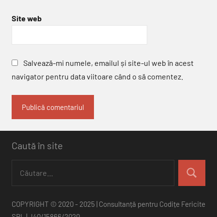
Site web
Salvează-mi numele, emailul și site-ul web în acest
navigator pentru data viitoare când o să comentez.
Caută în site
Caută
după:
Căutare
COPYRIGHT © 2020 - 2025 | Consultanță pentru Codițe Fericite
SRL | J40/15866/2020