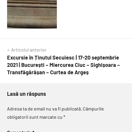
Navigare
Articolul anterior
Excursie în Ținutul Secuiesc | 17-20 septembrie
în
2021 | București – Miercurea Ciuc – Sighișoara –
articole
Transfăgărășan – Curtea de Argeș
Lasă un răspuns
Adresa ta de email nu va fi publicată.
Câmpurile
obligatorii sunt marcate cu
*