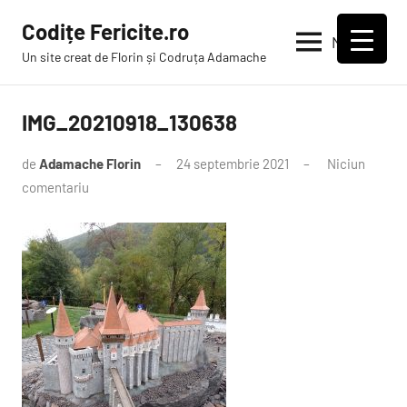
Sari
Codițe Fericite.ro
la
Meniu
Un site creat de Florin și Codruța Adamache
conținut
IMG_20210918_130638
de
Adamache Florin
24 septembrie 2021
Niciun
comentariu