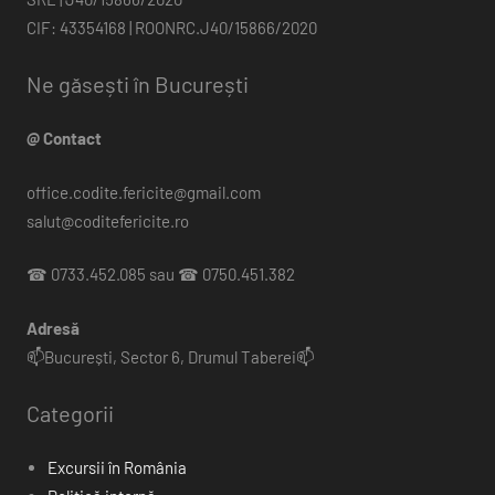
CIF: 43354168 | ROONRC.J40/15866/2020
Ne găsești în București
@ Contact
office.codite.fericite@gmail.com
salut@coditefericite.ro
☎ 0733.452.085 sau ☎ 0750.451.382
Adresă
📫București, Sector 6, Drumul Taberei📫
Categorii
Excursii în România