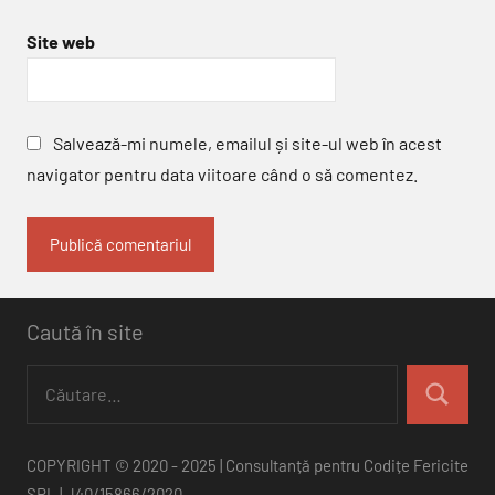
Site web
Salvează-mi numele, emailul și site-ul web în acest
navigator pentru data viitoare când o să comentez.
Caută în site
Caută
după:
Căutare
COPYRIGHT © 2020 - 2025 | Consultanță pentru Codițe Fericite
SRL | J40/15866/2020