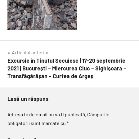
Navigare
Articolul anterior
Excursie în Ținutul Secuiesc | 17-20 septembrie
în
2021 | București – Miercurea Ciuc – Sighișoara –
articole
Transfăgărășan – Curtea de Argeș
Lasă un răspuns
Adresa ta de email nu va fi publicată.
Câmpurile
obligatorii sunt marcate cu
*