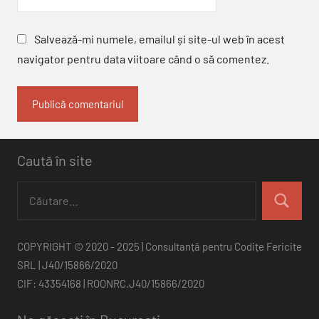
Salvează-mi numele, emailul și site-ul web în acest
navigator pentru data viitoare când o să comentez.
Caută în site
Caută
după:
Căutare
COPYRIGHT © 2020 - 2025 | Consultanță pentru Codițe Fericite
SRL | J40/15866/2020
CIF: 43354168 | ROONRC.J40/15866/2020