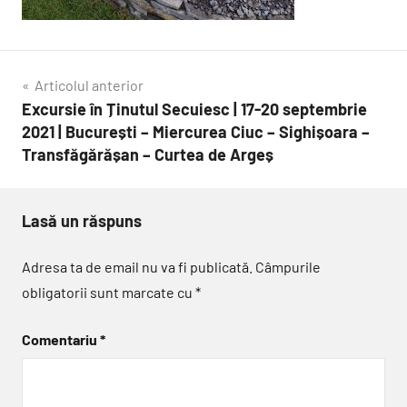
Navigare
Articolul anterior
Excursie în Ținutul Secuiesc | 17-20 septembrie
în
2021 | București – Miercurea Ciuc – Sighișoara –
articole
Transfăgărășan – Curtea de Argeș
Lasă un răspuns
Adresa ta de email nu va fi publicată.
Câmpurile
obligatorii sunt marcate cu
*
Comentariu
*