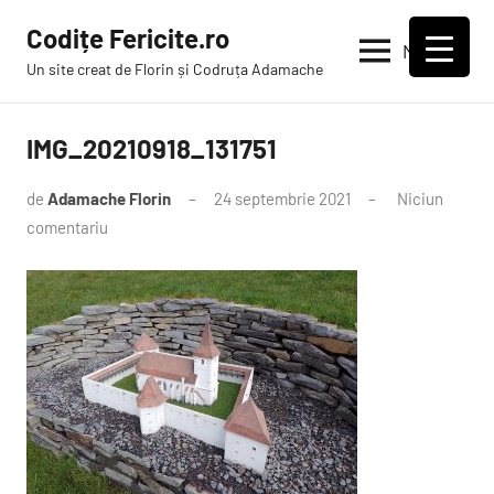
Sari
Codițe Fericite.ro
la
Meniu
Un site creat de Florin și Codruța Adamache
conținut
IMG_20210918_131751
de
Adamache Florin
24 septembrie 2021
Niciun
comentariu