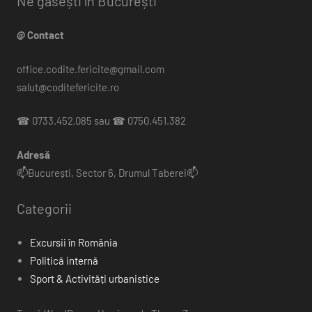
Ne găsești în București
@ Contact
office.codite.fericite@gmail.com
salut@coditefericite.ro
☎ 0733.452.085 sau ☎ 0750.451.382
Adresă
📫București, Sector 6, Drumul Taberei📫
Categorii
Excursii în România
Politică internă
Sport & Activități urbanistice