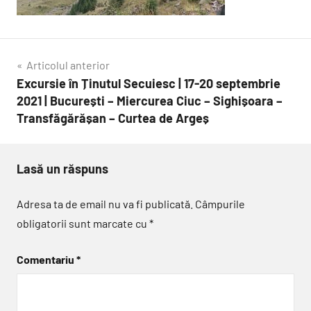
Navigare
Articolul anterior
Excursie în Ținutul Secuiesc | 17-20 septembrie
în
2021 | București – Miercurea Ciuc – Sighișoara –
articole
Transfăgărășan – Curtea de Argeș
Lasă un răspuns
Adresa ta de email nu va fi publicată.
Câmpurile
obligatorii sunt marcate cu
*
Comentariu
*