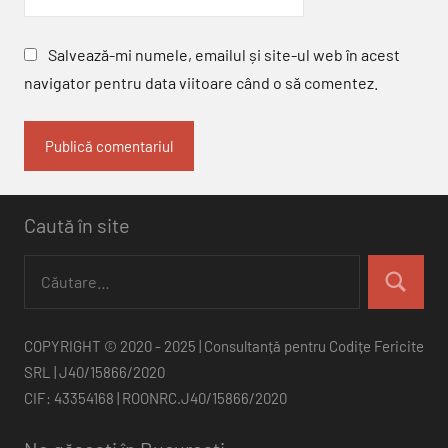
Salvează-mi numele, emailul și site-ul web în acest
navigator pentru data viitoare când o să comentez.
Caută în site
Caută
după:
Căutare
COPYRIGHT © 2020 - 2025 | Consultanță pentru Codițe Fericite
SRL | J40/15866/2020
CIF: 43354168 | ROONRC.J40/15866/2020