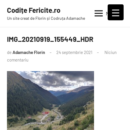
Sari
Codițe Fericite.ro
la
Meniu
Un site creat de Florin și Codruța Adamache
conținut
IMG_20210919_155449_HDR
de
Adamache Florin
24 septembrie 2021
Niciun
comentariu