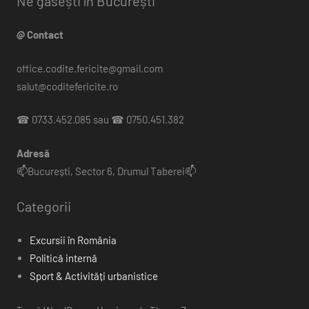
Ne găsești în București
@ Contact
office.codite.fericite@gmail.com
salut@coditefericite.ro
☎ 0733.452.085 sau ☎ 0750.451.382
Adresă
📫București, Sector 6, Drumul Taberei📫
Categorii
Excursii în România
Politică internă
Sport & Activități urbanistice