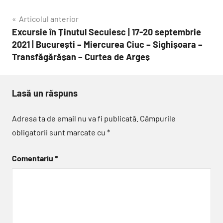
Navigare
Articolul anterior
Excursie în Ținutul Secuiesc | 17-20 septembrie
în
2021 | București – Miercurea Ciuc – Sighișoara –
articole
Transfăgărășan – Curtea de Argeș
Lasă un răspuns
Adresa ta de email nu va fi publicată.
Câmpurile
obligatorii sunt marcate cu
*
Comentariu
*