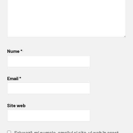
Nume
*
Email
*
Site web
Salvează-mi numele, emailul și site-ul web în acest