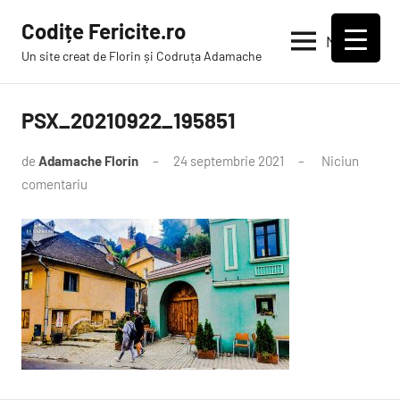
Sari
Codițe Fericite.ro
la
Meniu
Un site creat de Florin și Codruța Adamache
conținut
PSX_20210922_195851
de
Adamache Florin
24 septembrie 2021
Niciun
comentariu