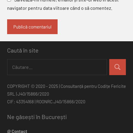
navigator pentru data viitoare când o să comentez.
Caută în site
Caută
după:
Căutare
COPYRIGHT © 2020 - 2025 | Consultanță pentru Codițe Fericite
SRL | J40/15866/2020
CIF: 43354168 | ROONRC.J40/15866/2020
Ne găsești în București
@ Contact