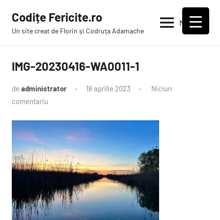
Sari
Codițe Fericite.ro
la
Meniu
Un site creat de Florin și Codruța Adamache
conținut
IMG-20230416-WA0011-1
de
administrator
18 aprilie 2023
Niciun
comentariu