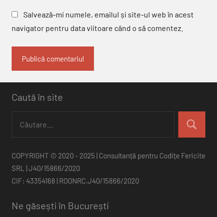
Salvează-mi numele, emailul și site-ul web în acest
navigator pentru data viitoare când o să comentez.
Caută în site
Caută
după:
Căutare
COPYRIGHT © 2020 - 2025 | Consultanță pentru Codițe Fericite
SRL | J40/15866/2020
CIF: 43354168 | ROONRC.J40/15866/2020
Ne găsești în București