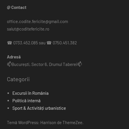
@ Contact
office.codite.fericite@gmail.com
salut@coditefericite.ro
☎ 0733.452.085 sau ☎ 0750.451.382
Adresă
📫București, Sector 6, Drumul Taberei📫
Categorii
Excursii în România
Politică internă
Sport & Activități urbanistice
Temă WordPress: Harrison de ThemeZee.